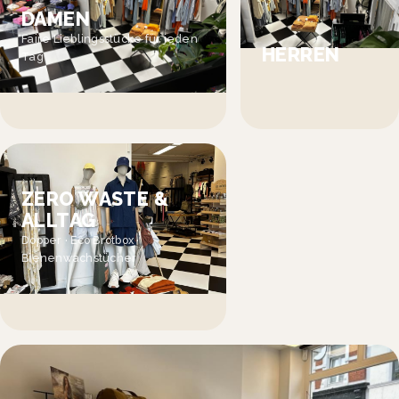
DAMEN
Faire Lieblingsstücke für jeden
HERREN
Tag
ZERO WASTE &
ALLTAG
Dopper · Eco Brotbox ·
Bienenwachstücher