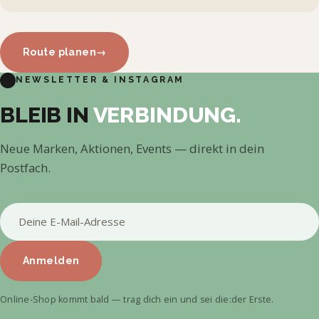
Route planen
→
NEWSLETTER & INSTAGRAM
BLEIB IN
VERBINDUNG.
Neue Marken, Aktionen, Events — direkt in dein
Postfach.
Anmelden
Online-Shop kommt bald — trag dich ein und sei die:der Erste.