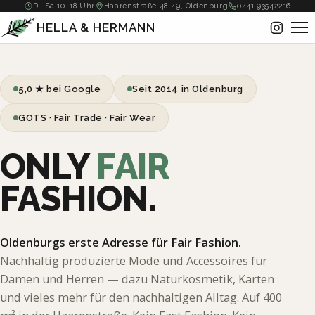
Di–Sa 10–18 Uhr
Haarenstraße 48-49, Oldenburg
0441 93542216
HELLA
&
HERMANN
5,0 ★ bei Google
Seit 2014 in Oldenburg
GOTS · Fair Trade · Fair Wear
ONLY
FAIR
FASHION.
Oldenburgs erste Adresse für Fair Fashion.
Nachhaltig produzierte Mode und Accessoires für
Damen und Herren — dazu Naturkosmetik, Karten
und vieles mehr für den nachhaltigen Alltag. Auf 400